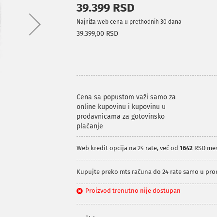
39.399 RSD
Najniža web cena u prethodnih 30 dana
39.399,00 RSD
Cena sa popustom važi samo za
online kupovinu i kupovinu u
prodavnicama za gotovinsko
plaćanje
Web kredit opcija na 24 rate, već od
1642
RSD me
Kupujte preko mts računa do 24 rate samo u pr
Proizvod trenutno nije dostupan