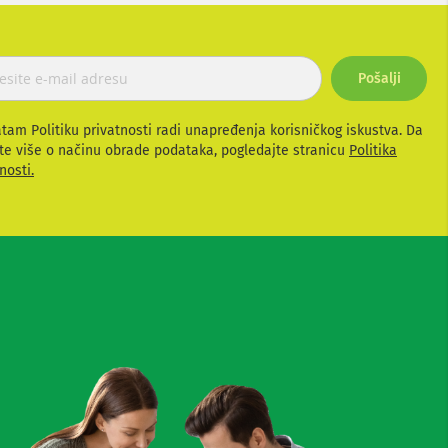
Pošalji
atam Politiku privatnosti radi unapređenja korisničkog iskustva. Da
te više o načinu obrade podataka, pogledajte stranicu
Politika
nosti.