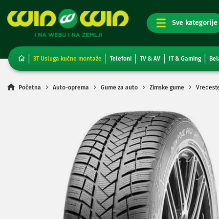
TV,
foto,
audio
i
3T Usluga kućne montaže
Telefoni
TV & AV
IT & Gaming
Bel
video
Televizori
Non-
Početna
Auto-oprema
Gume za auto
Zimske gume
Vredest
smart
TV
Skip
Smart
to
TV
the
TV
end
i
of
video
the
oprema
images
Projektori
gallery
i
platna
Kablovi
i