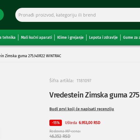
a tehnika
Mali kućni aparati
Klime i grejanje
Lepota i zdravlje
Gume za 
ein Zimska guma 275/40R22 WINTRAC
Šifra artikla:
1181097
Vredestein Zimska guma 27
Budi prvi koji će napisati recenziju
Ušteda
-15%
6.953,00 RSD
Redovna MP cena
46.352 RSD