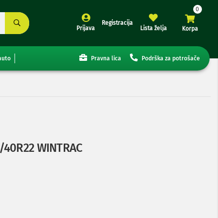
Registracija
Prijava
Lista želja
Korpa
auto
Pravna lica
Podrška za potrošače
5/40R22 WINTRAC