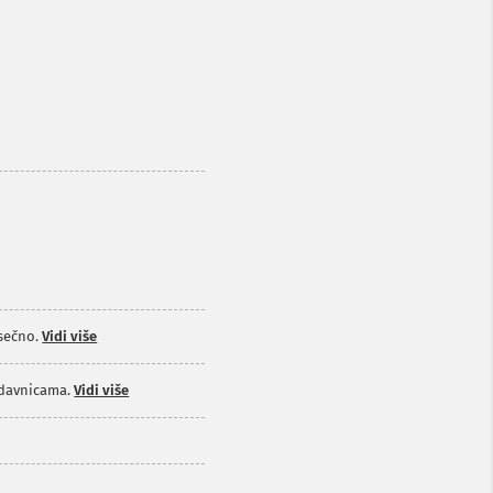
sečno.
Vidi više
odavnicama.
Vidi više