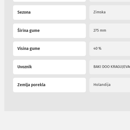
i
radio
Sezona
Zimska
satovi
Zvučnici
i
Širina gume
275 mm
zvučni
sistemi
Soundbarovi
Visina gume
40 %
Zvučnici
za
kompjuter
Uvoznik
BAKI DOO KRAGUJEVA
Zvučni
sistemi
Bežični
zvučnici
Zemlja porekla
Holandija
Slušalice
Bežične
slušalice
Žične
slušalice
Mikrofoni
i