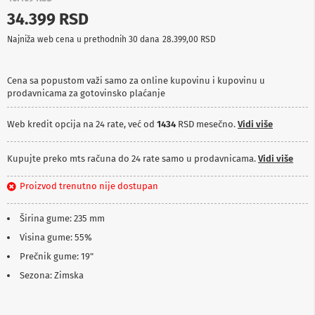
p
34.399 RSD
r
e
Najniža web cena u prethodnih 30 dana
28.399,00 RSD
m
a
Cena sa popustom važi samo za online kupovinu i kupovinu u
P
prodavnicama za gotovinsko plaćanje
r
o
j
Web kredit opcija na 24 rate, već od
1434
RSD mesečno.
Vidi više
e
k
t
Kupujte preko mts računa do 24 rate samo u prodavnicama.
Vidi više
o
r
Proizvod trenutno nije dostupan
i
i
p
Širina gume: 235 mm
l
Visina gume: 55%
a
t
Prečnik gume: 19"
n
a
Sezona: Zimska
K
a