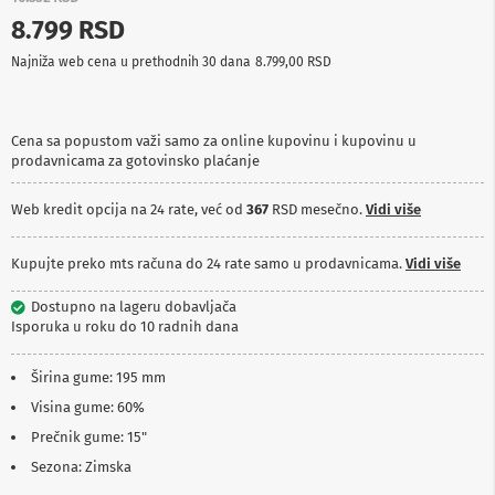
p
8.799 RSD
r
e
Najniža web cena u prethodnih 30 dana
8.799,00 RSD
m
a
P
Cena sa popustom važi samo za online kupovinu i kupovinu u
r
prodavnicama za gotovinsko plaćanje
o
j
e
Web kredit opcija na 24 rate, već od
367
RSD mesečno.
Vidi više
k
t
o
Kupujte preko mts računa do 24 rate samo u prodavnicama.
Vidi više
r
i
Dostupno na lageru dobavljača
i
Isporuka u roku do 10 radnih dana
p
l
a
Širina gume: 195 mm
t
Visina gume: 60%
n
a
Prečnik gume: 15"
Sezona: Zimska
K
a