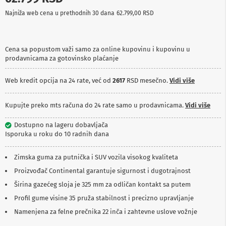
p
Najniža web cena u prethodnih 30 dana
62.799,00 RSD
r
e
m
a
Cena sa popustom važi samo za online kupovinu i kupovinu u
prodavnicama za gotovinsko plaćanje
P
r
o
Web kredit opcija na 24 rate, već od
2617
RSD mesečno.
Vidi više
j
e
k
Kupujte preko mts računa do 24 rate samo u prodavnicama.
Vidi više
t
o
Dostupno na lageru dobavljača
r
Isporuka u roku do 10 radnih dana
i
i
p
Zimska guma za putnička i SUV vozila visokog kvaliteta
l
Proizvođač Continental garantuje sigurnost i dugotrajnost
a
t
Širina gazećeg sloja je 325 mm za odličan kontakt sa putem
n
a
Profil gume visine 35 pruža stabilnost i precizno upravljanje
Namenjena za felne prečnika 22 inča i zahtevne uslove vožnje
K
a