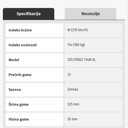
b
l
Specifikacija
Recenzije
o
v
i
More
i
Indeks brzine
W (270 km/h)
Information
a
d
a
Indeks nosivosti
114 (180 kg)
p
t
e
Model
325/35R22 114W XL
r
i
z
Prečnik gume
22
a
T
V
Sezona
Zimska
i
A
V
Širina gume
325 mm
A
n
Visina gume
35 mm
t
e