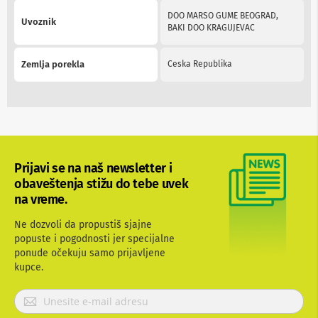
n
DOO MARSO GUME BEOGRAD,
e
Uvoznik
BAKI DOO KRAGUJEVAC
i
r
i
Zemlja porekla
Ceska Republika
s
i
v
e
r
i
z
a
T
Prijavi se na naš newsletter i
V
obaveštenja stižu do tebe uvek
na vreme.
D
a
Ne dozvoli da propustiš sjajne
l
popuste i pogodnosti jer specijalne
j
i
ponude očekuju samo prijavljene
n
kupce.
s
k
P
i
r
z