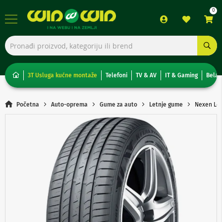
TV,
foto,
audio
i
3T Usluga kućne montaže
Telefoni
TV & AV
IT & Gaming
Bela 
video
T
Početna
Auto-oprema
Gume za auto
Letnje gume
Nexen Let
e
l
Skip
e
to
v
the
i
end
z
of
o
the
r
images
i
gallery
N
o
n