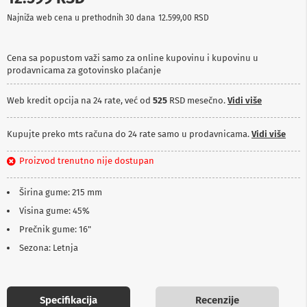
p
Najniža web cena u prethodnih 30 dana
12.599,00 RSD
r
e
m
a
Cena sa popustom važi samo za online kupovinu i kupovinu u
prodavnicama za gotovinsko plaćanje
P
r
Web kredit opcija na 24 rate, već od
525
RSD mesečno.
Vidi više
o
j
e
Kupujte preko mts računa do 24 rate samo u prodavnicama.
Vidi više
k
t
Proizvod trenutno nije dostupan
o
r
i
Širina gume: 215 mm
i
p
Visina gume: 45%
l
Prečnik gume: 16"
a
t
Sezona: Letnja
n
a
K
Specifikacija
Recenzije
a