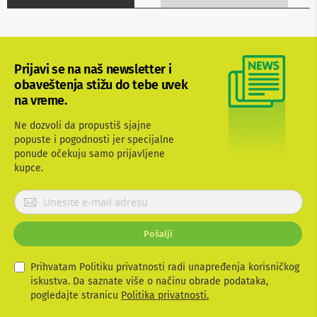
b
l
o
v
i
Prijavi se na naš newsletter i
i
a
obaveštenja stižu do tebe uvek
d
na vreme.
a
p
Ne dozvoli da propustiš sjajne
t
popuste i pogodnosti jer specijalne
e
ponude očekuju samo prijavljene
r
i
kupce.
z
a
P
T
r
V
i
i
Pošalji
j
A
V
a
v
Prihvatam Politiku privatnosti radi unapređenja korisničkog
A
i
iskustva. Da saznate više o načinu obrade podataka,
n
t
pogledajte stranicu
Politika privatnosti.
t
e
e