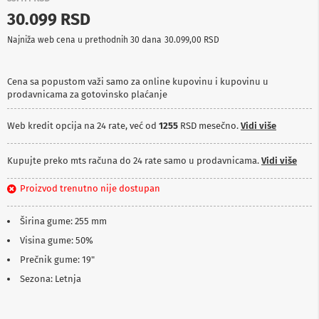
p
30.099 RSD
r
e
Najniža web cena u prethodnih 30 dana
30.099,00 RSD
m
a
Cena sa popustom važi samo za online kupovinu i kupovinu u
P
prodavnicama za gotovinsko plaćanje
r
o
j
Web kredit opcija na 24 rate, već od
1255
RSD mesečno.
Vidi više
e
k
t
Kupujte preko mts računa do 24 rate samo u prodavnicama.
Vidi više
o
r
Proizvod trenutno nije dostupan
i
i
p
Širina gume: 255 mm
l
Visina gume: 50%
a
t
Prečnik gume: 19"
n
a
Sezona: Letnja
K
a