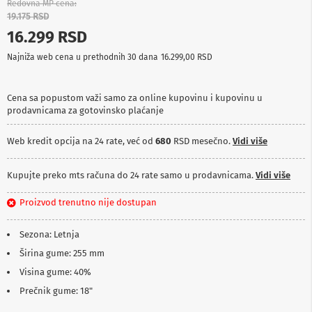
Redovna MP cena
p
19.175 RSD
r
e
16.299 RSD
m
a
Najniža web cena u prethodnih 30 dana
16.299,00 RSD
P
r
Cena sa popustom važi samo za online kupovinu i kupovinu u
o
prodavnicama za gotovinsko plaćanje
j
e
Web kredit opcija na 24 rate, već od
680
RSD mesečno.
Vidi više
k
t
o
Kupujte preko mts računa do 24 rate samo u prodavnicama.
Vidi više
r
i
i
Proizvod trenutno nije dostupan
p
l
Sezona: Letnja
a
t
Širina gume: 255 mm
n
Visina gume: 40%
a
Prečnik gume: 18"
K
a