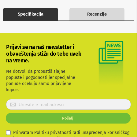
b
l
Specifikacija
Recenzije
o
v
i
i
a
d
a
Prijavi se na naš newsletter i
p
obaveštenja stižu do tebe uvek
t
na vreme.
e
r
Ne dozvoli da propustiš sjajne
i
z
popuste i pogodnosti jer specijalne
a
ponude očekuju samo prijavljene
T
kupce.
V
i
P
A
r
V
i
Pošalji
A
j
n
a
t
v
Prihvatam Politiku privatnosti radi unapređenja korisničkog
e