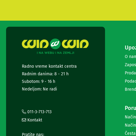
i
radio
satovi
Zvučnici
i
zvučni
sistemi
Soundbarovi
Upoz
Zvučnici
O na
za
kompjuter
Zapos
Radno vreme kontakt centra
Zvučni
Proda
Radnim danima: 8 - 21 h
sistemi
Podac
Subotom: 9 - 16 h
Bežični
zvučnici
Nedeljom: Ne radi
Brend
Slušalice
Bežične
slušalice
Poru
011-3-713-713
Žične
Način
slušalice
Kontakt
Mikrofoni
Način
i
Česta
Pratite nas: