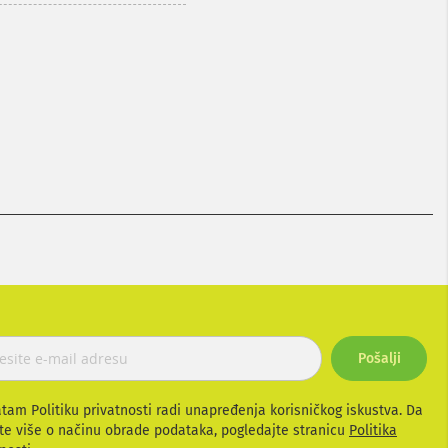
Pošalji
atam Politiku privatnosti radi unapređenja korisničkog iskustva. Da
te više o načinu obrade podataka, pogledajte stranicu
Politika