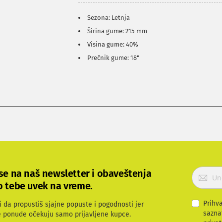
Sezona: Letnja
Širina gume: 215 mm
Visina gume: 40%
Prečnik gume: 18"
P
 se na naš newsletter i obaveštenja
r
o tebe uvek na vreme.
i
j
Prihv
i da propustiš sjajne popuste i pogodnosti jer
a
sazna
e ponude očekuju samo prijavljene kupce.
v