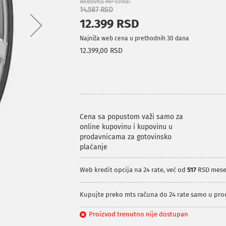
Redovna MP cena
14.587 RSD
12.399 RSD
Najniža web cena u prethodnih 30 dana
12.399,00 RSD
Cena sa popustom važi samo za
online kupovinu i kupovinu u
prodavnicama za gotovinsko
plaćanje
Web kredit opcija na 24 rate, već od
517
RSD mese
Kupujte preko mts računa do 24 rate samo u pr
Proizvod trenutno nije dostupan