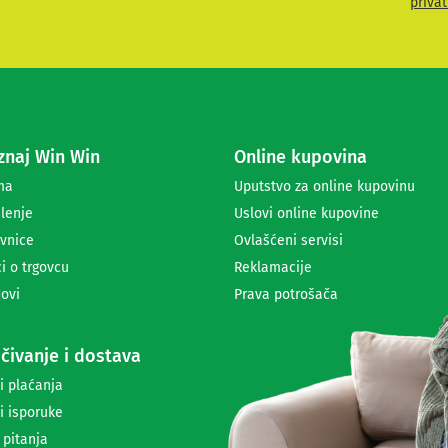
privat
i
t
e
s
e
z
a
naj Win Win
Online kupovina
p
r
ma
Uputstvo za online kupovinu
i
lenje
Uslovi online kupovine
m
a
vnice
Ovlašćeni servisi
n
i o trgovcu
Reklamacije
j
ovi
Prava potrošača
e
n
e
čivanje i dostava
w
s
i plaćanja
l
i isporuke
e
t
 pitanja