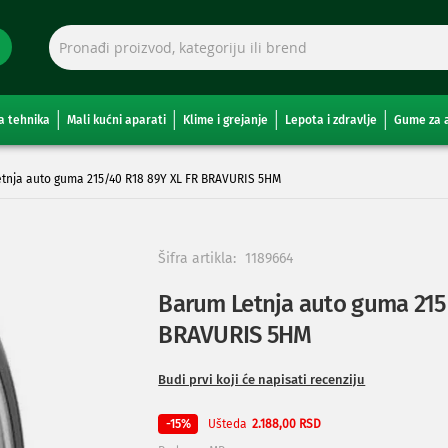
a tehnika
Mali kućni aparati
Klime i grejanje
Lepota i zdravlje
Gume za 
tnja auto guma 215/40 R18 89Y XL FR BRAVURIS 5HM
Šifra artikla:
1189664
Barum Letnja auto guma 215
BRAVURIS 5HM
Budi prvi koji će napisati recenziju
Ušteda
-15%
2.188,00 RSD