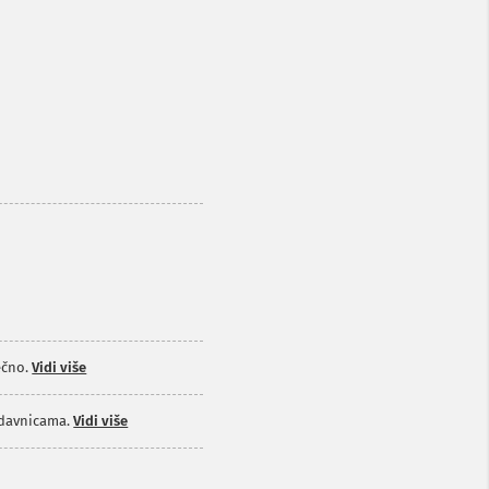
čno.
Vidi više
odavnicama.
Vidi više